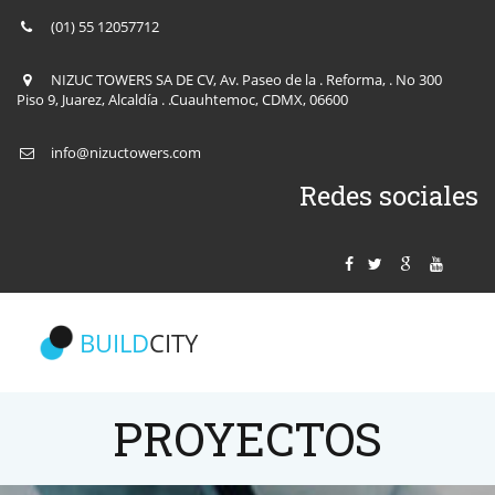
(01) 55 12057712
NIZUC TOWERS SA DE CV
,
Av. Paseo de la . Reforma
,
. No 300
Piso 9
,
Juarez
,
Alcaldía . .Cuauhtemoc
,
CDMX
,
06600
info@nizuctowers.com
Redes sociales
BUILD
CITY
PROYECTOS