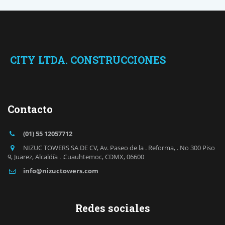
CITY LTDA. CONSTRUCCIONES
Contacto
(01) 55 12057712
NIZUC TOWERS SA DE CV
,
Av. Paseo de la . Reforma
,
. No 300 Piso
9
,
Juarez
,
Alcaldía . .Cuauhtemoc
,
CDMX
,
06600
info@nizuctowers.com
Redes sociales